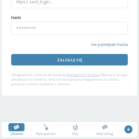
Hasło
nie pamiętam hasła
ZALOGUJ SIĘ
Zalogowanie oznacza akceptację
Regulaminu serwisu
Wykop.pl w jego
aktualnym brzmieniu. Jeśli nie akceptujesz Regulaminu w całości,
prosimy o niekorzystanie z serwisu.
Główna
Wykopalisko
Hity
Mikroblog