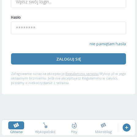
Hasło
nie pamiętam hasła
ZALOGUJ SIĘ
Zalogowanie oznacza akceptację
Regulaminu serwisu
Wykop.pl w jego
aktualnym brzmieniu. Jeśli nie akceptujesz Regulaminu w całości,
prosimy o niekorzystanie z serwisu.
Główna
Wykopalisko
Hity
Mikroblog