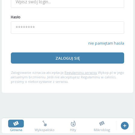
Hasło
nie pamiętam hasła
ZALOGUJ SIĘ
Zalogowanie oznacza akceptację
Regulaminu serwisu
Wykop.pl w jego
aktualnym brzmieniu. Jeśli nie akceptujesz Regulaminu w całości,
prosimy o niekorzystanie z serwisu.
Główna
Wykopalisko
Hity
Mikroblog