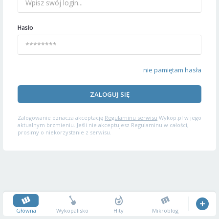
Hasło
nie pamiętam hasła
ZALOGUJ SIĘ
Zalogowanie oznacza akceptację
Regulaminu serwisu
Wykop.pl w jego
aktualnym brzmieniu. Jeśli nie akceptujesz Regulaminu w całości,
prosimy o niekorzystanie z serwisu.
Główna
Wykopalisko
Hity
Mikroblog