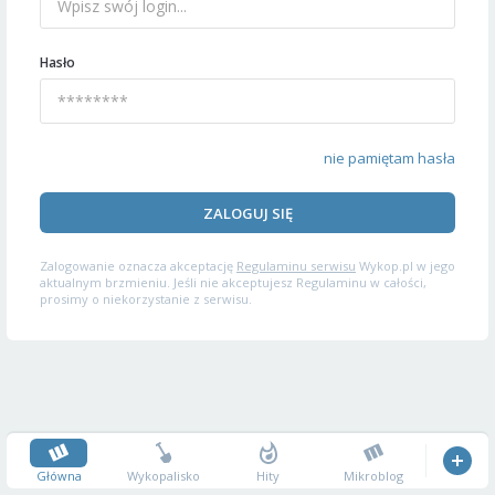
Hasło
nie pamiętam hasła
ZALOGUJ SIĘ
Zalogowanie oznacza akceptację
Regulaminu serwisu
Wykop.pl w jego
aktualnym brzmieniu. Jeśli nie akceptujesz Regulaminu w całości,
prosimy o niekorzystanie z serwisu.
Główna
Wykopalisko
Hity
Mikroblog