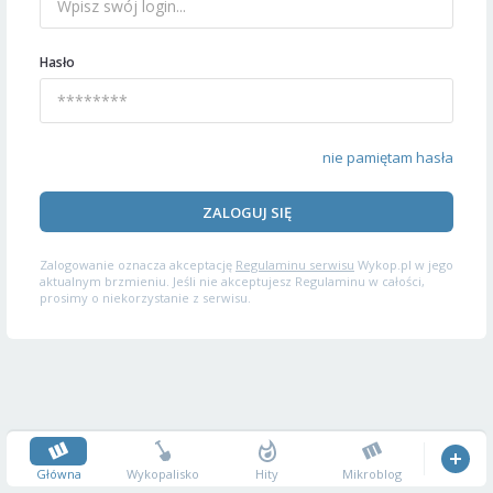
Hasło
nie pamiętam hasła
ZALOGUJ SIĘ
Zalogowanie oznacza akceptację
Regulaminu serwisu
Wykop.pl w jego
aktualnym brzmieniu. Jeśli nie akceptujesz Regulaminu w całości,
prosimy o niekorzystanie z serwisu.
Główna
Wykopalisko
Hity
Mikroblog