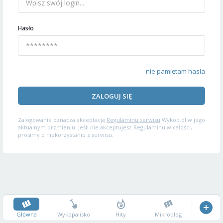
Hasło
nie pamiętam hasła
ZALOGUJ SIĘ
Zalogowanie oznacza akceptację
Regulaminu serwisu
Wykop.pl w jego
aktualnym brzmieniu. Jeśli nie akceptujesz Regulaminu w całości,
prosimy o niekorzystanie z serwisu.
Główna
Wykopalisko
Hity
Mikroblog