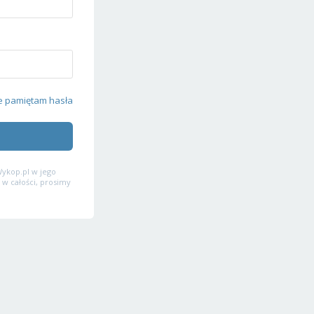
e pamiętam hasła
ykop.pl w jego
 w całości, prosimy