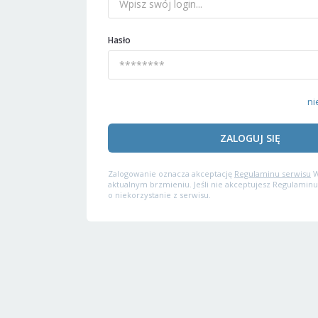
Hasło
ni
ZALOGUJ SIĘ
Zalogowanie oznacza akceptację
Regulaminu serwisu
W
aktualnym brzmieniu. Jeśli nie akceptujesz Regulaminu
o niekorzystanie z serwisu.