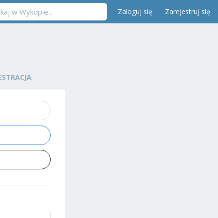
Zaloguj się
Zarejestruj się
ESTRACJA