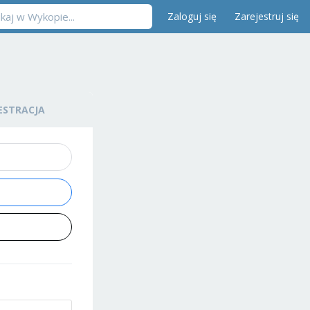
Zaloguj się
Zarejestruj się
ESTRACJA