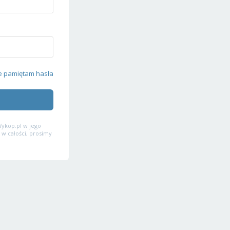
e pamiętam hasła
ykop.pl w jego
 w całości, prosimy