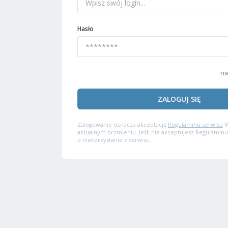
Hasło
ni
ZALOGUJ SIĘ
Zalogowanie oznacza akceptację
Regulaminu serwisu
W
aktualnym brzmieniu. Jeśli nie akceptujesz Regulaminu
o niekorzystanie z serwisu.