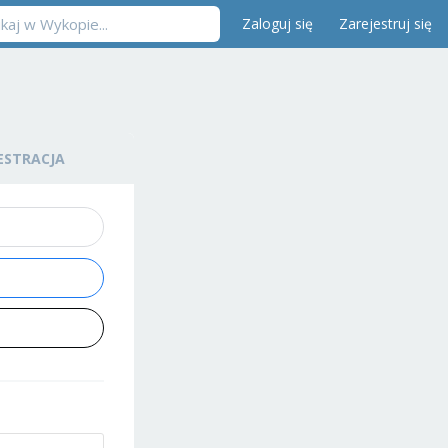
Zaloguj się
Zarejestruj się
ESTRACJA