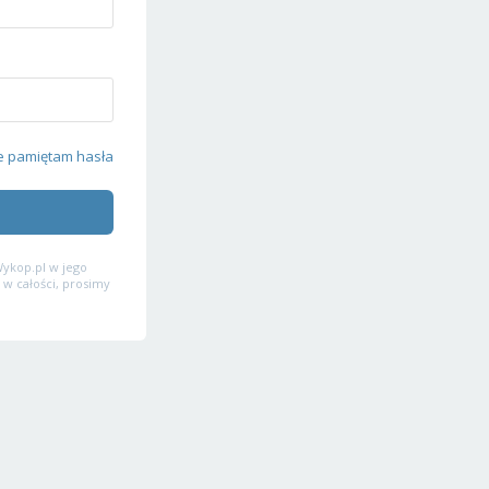
e pamiętam hasła
ykop.pl w jego
 w całości, prosimy