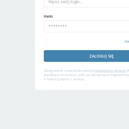
Hasło
ni
ZALOGUJ SIĘ
Zalogowanie oznacza akceptację
Regulaminu serwisu
W
aktualnym brzmieniu. Jeśli nie akceptujesz Regulaminu
o niekorzystanie z serwisu.