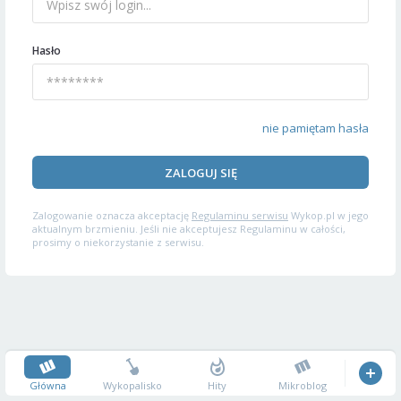
Hasło
nie pamiętam hasła
ZALOGUJ SIĘ
Zalogowanie oznacza akceptację
Regulaminu serwisu
Wykop.pl w jego
aktualnym brzmieniu. Jeśli nie akceptujesz Regulaminu w całości,
prosimy o niekorzystanie z serwisu.
Główna
Wykopalisko
Hity
Mikroblog