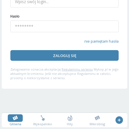
Hasło
nie pamiętam hasła
ZALOGUJ SIĘ
Zalogowanie oznacza akceptację
Regulaminu serwisu
Wykop.pl w jego
aktualnym brzmieniu. Jeśli nie akceptujesz Regulaminu w całości,
prosimy o niekorzystanie z serwisu.
Główna
Wykopalisko
Hity
Mikroblog