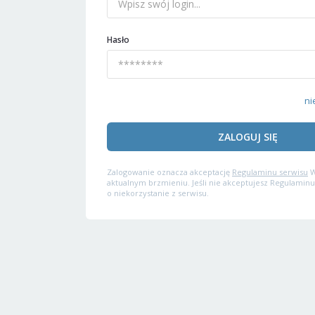
Hasło
ni
ZALOGUJ SIĘ
Zalogowanie oznacza akceptację
Regulaminu serwisu
W
aktualnym brzmieniu. Jeśli nie akceptujesz Regulaminu
o niekorzystanie z serwisu.