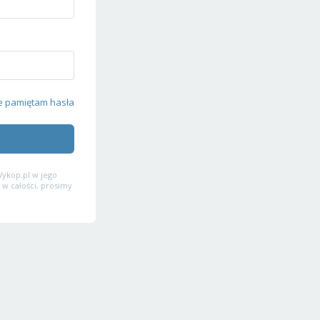
e pamiętam hasła
ykop.pl w jego
 w całości, prosimy