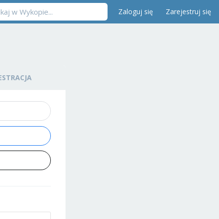
Zaloguj się
Zarejestruj się
ESTRACJA