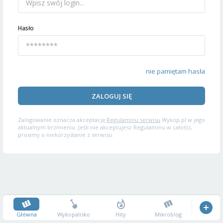
Hasło
nie pamiętam hasła
ZALOGUJ SIĘ
Zalogowanie oznacza akceptację
Regulaminu serwisu
Wykop.pl w jego
aktualnym brzmieniu. Jeśli nie akceptujesz Regulaminu w całości,
prosimy o niekorzystanie z serwisu.
Główna
Wykopalisko
Hity
Mikroblog