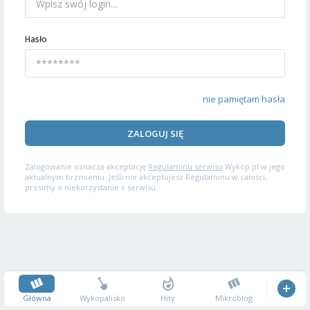
Hasło
nie pamiętam hasła
ZALOGUJ SIĘ
Zalogowanie oznacza akceptację
Regulaminu serwisu
Wykop.pl w jego
aktualnym brzmieniu. Jeśli nie akceptujesz Regulaminu w całości,
prosimy o niekorzystanie z serwisu.
Główna
Wykopalisko
Hity
Mikroblog