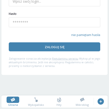
Hasło
nie pamiętam hasła
ZALOGUJ SIĘ
Zalogowanie oznacza akceptację
Regulaminu serwisu
Wykop.pl w jego
aktualnym brzmieniu. Jeśli nie akceptujesz Regulaminu w całości,
prosimy o niekorzystanie z serwisu.
Główna
Wykopalisko
Hity
Mikroblog