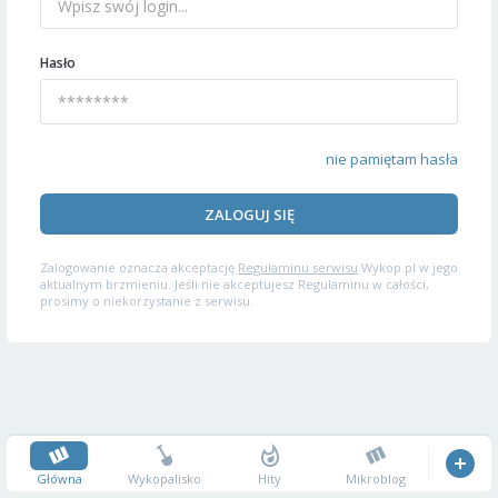
Hasło
nie pamiętam hasła
ZALOGUJ SIĘ
Zalogowanie oznacza akceptację
Regulaminu serwisu
Wykop.pl w jego
aktualnym brzmieniu. Jeśli nie akceptujesz Regulaminu w całości,
prosimy o niekorzystanie z serwisu.
Główna
Wykopalisko
Hity
Mikroblog