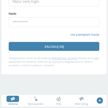
Hasło
nie pamiętam hasła
ZALOGUJ SIĘ
Zalogowanie oznacza akceptację
Regulaminu serwisu
Wykop.pl w jego
aktualnym brzmieniu. Jeśli nie akceptujesz Regulaminu w całości,
prosimy o niekorzystanie z serwisu.
Główna
Wykopalisko
Hity
Mikroblog