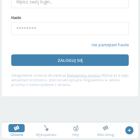
Hasło
nie pamiętam hasła
ZALOGUJ SIĘ
Zalogowanie oznacza akceptację
Regulaminu serwisu
Wykop.pl w jego
aktualnym brzmieniu. Jeśli nie akceptujesz Regulaminu w całości,
prosimy o niekorzystanie z serwisu.
Główna
Wykopalisko
Hity
Mikroblog