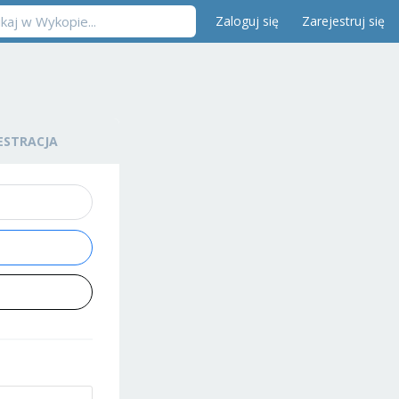
Zaloguj się
Zarejestruj się
ESTRACJA