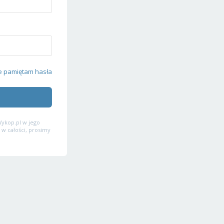
e pamiętam hasła
ykop.pl w jego
 w całości, prosimy