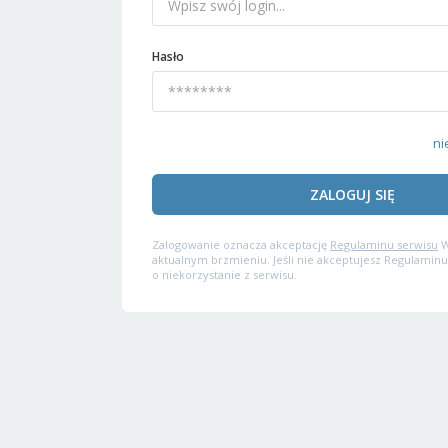
Hasło
ni
ZALOGUJ SIĘ
Zalogowanie oznacza akceptację
Regulaminu serwisu
W
aktualnym brzmieniu. Jeśli nie akceptujesz Regulaminu
o niekorzystanie z serwisu.