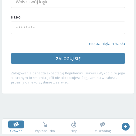
Hasło
nie pamiętam hasła
ZALOGUJ SIĘ
Zalogowanie oznacza akceptację
Regulaminu serwisu
Wykop.pl w jego
aktualnym brzmieniu. Jeśli nie akceptujesz Regulaminu w całości,
prosimy o niekorzystanie z serwisu.
Główna
Wykopalisko
Hity
Mikroblog