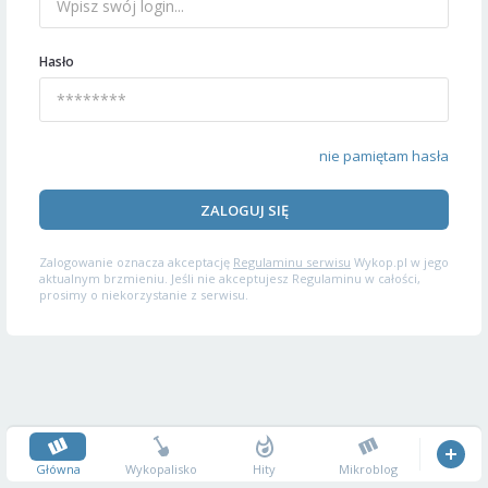
Hasło
nie pamiętam hasła
ZALOGUJ SIĘ
Zalogowanie oznacza akceptację
Regulaminu serwisu
Wykop.pl w jego
aktualnym brzmieniu. Jeśli nie akceptujesz Regulaminu w całości,
prosimy o niekorzystanie z serwisu.
Główna
Wykopalisko
Hity
Mikroblog