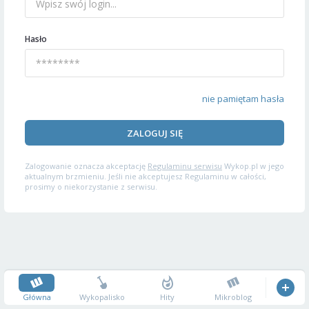
Hasło
nie pamiętam hasła
ZALOGUJ SIĘ
Zalogowanie oznacza akceptację
Regulaminu serwisu
Wykop.pl w jego
aktualnym brzmieniu. Jeśli nie akceptujesz Regulaminu w całości,
prosimy o niekorzystanie z serwisu.
Główna
Wykopalisko
Hity
Mikroblog