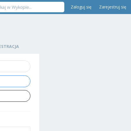
Zaloguj się
Zarejestruj się
ESTRACJA