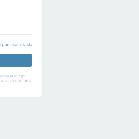
e pamiętam hasła
ykop.pl w jego
 w całości, prosimy