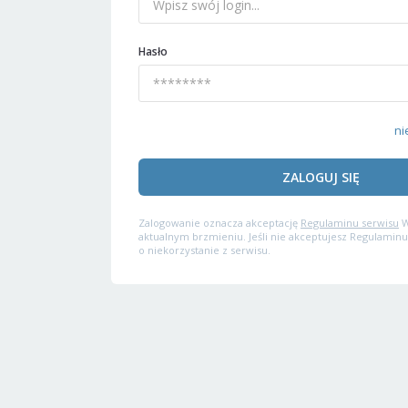
Hasło
ni
ZALOGUJ SIĘ
Zalogowanie oznacza akceptację
Regulaminu serwisu
W
aktualnym brzmieniu. Jeśli nie akceptujesz Regulaminu
o niekorzystanie z serwisu.