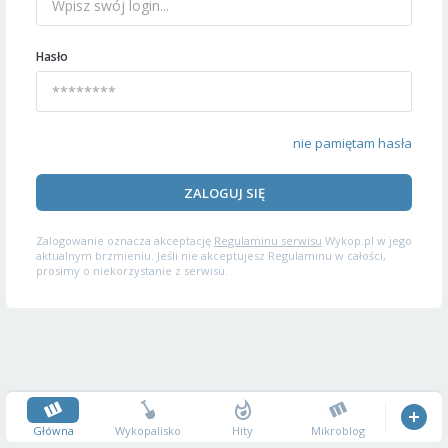
Hasło
nie pamiętam hasła
ZALOGUJ SIĘ
Zalogowanie oznacza akceptację
Regulaminu serwisu
Wykop.pl w jego
aktualnym brzmieniu. Jeśli nie akceptujesz Regulaminu w całości,
prosimy o niekorzystanie z serwisu.
Główna
Wykopalisko
Hity
Mikroblog