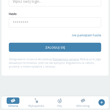
Hasło
nie pamiętam hasła
ZALOGUJ SIĘ
Zalogowanie oznacza akceptację
Regulaminu serwisu
Wykop.pl w jego
aktualnym brzmieniu. Jeśli nie akceptujesz Regulaminu w całości,
prosimy o niekorzystanie z serwisu.
Główna
Wykopalisko
Hity
Mikroblog