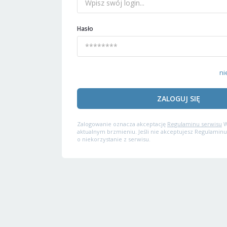
Hasło
ni
ZALOGUJ SIĘ
Zalogowanie oznacza akceptację
Regulaminu serwisu
W
aktualnym brzmieniu. Jeśli nie akceptujesz Regulaminu
o niekorzystanie z serwisu.