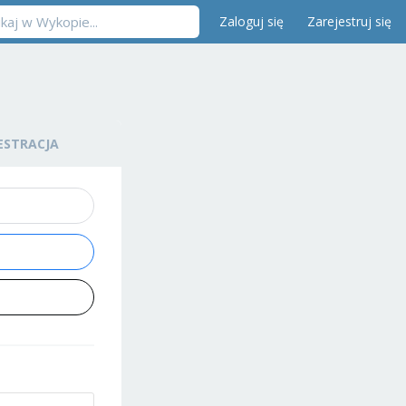
Zaloguj się
Zarejestruj się
ESTRACJA