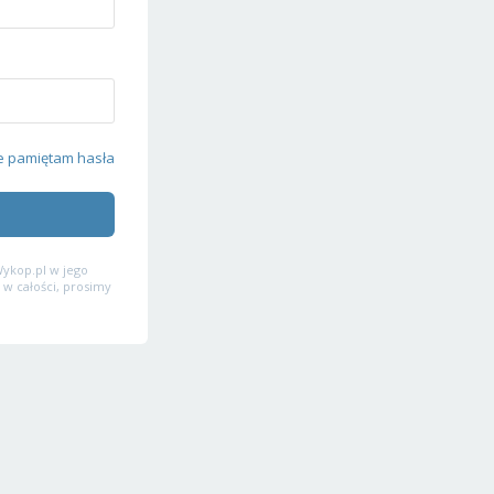
e pamiętam hasła
ykop.pl w jego
 w całości, prosimy