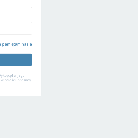
e pamiętam hasła
ykop.pl w jego
 w całości, prosimy