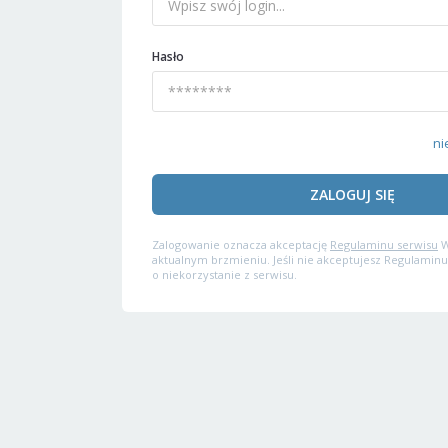
Hasło
ni
ZALOGUJ SIĘ
Zalogowanie oznacza akceptację
Regulaminu serwisu
W
aktualnym brzmieniu. Jeśli nie akceptujesz Regulaminu
o niekorzystanie z serwisu.