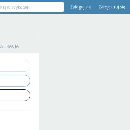
Zaloguj się
Zarejestruj się
ESTRACJA