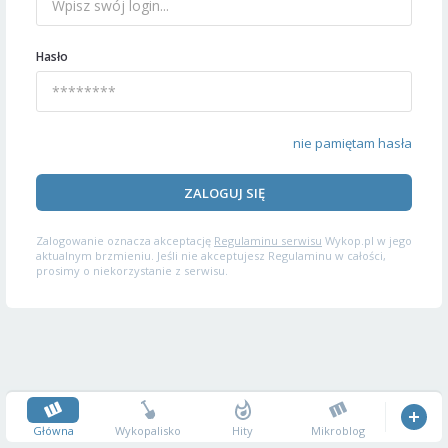
Hasło
nie pamiętam hasła
ZALOGUJ SIĘ
Zalogowanie oznacza akceptację
Regulaminu serwisu
Wykop.pl w jego
aktualnym brzmieniu. Jeśli nie akceptujesz Regulaminu w całości,
prosimy o niekorzystanie z serwisu.
Główna
Wykopalisko
Hity
Mikroblog