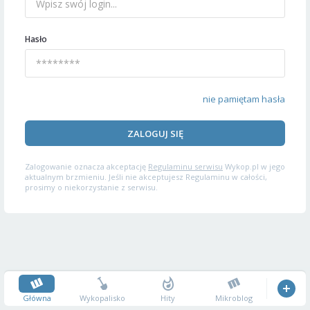
Hasło
nie pamiętam hasła
ZALOGUJ SIĘ
Zalogowanie oznacza akceptację
Regulaminu serwisu
Wykop.pl w jego
aktualnym brzmieniu. Jeśli nie akceptujesz Regulaminu w całości,
prosimy o niekorzystanie z serwisu.
Główna
Wykopalisko
Hity
Mikroblog