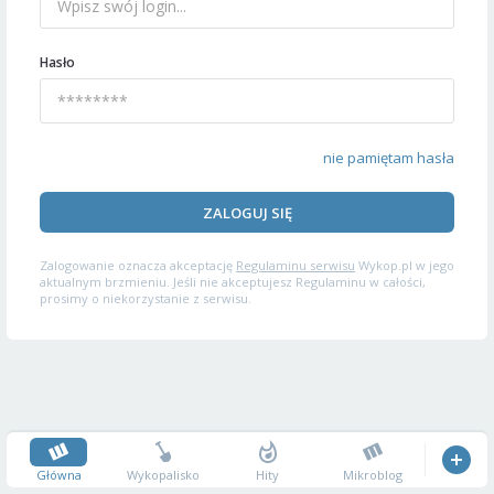
Hasło
nie pamiętam hasła
ZALOGUJ SIĘ
Zalogowanie oznacza akceptację
Regulaminu serwisu
Wykop.pl w jego
aktualnym brzmieniu. Jeśli nie akceptujesz Regulaminu w całości,
prosimy o niekorzystanie z serwisu.
Główna
Wykopalisko
Hity
Mikroblog