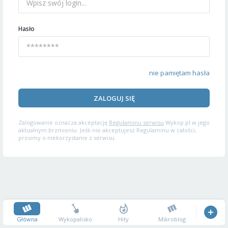
Hasło
nie pamiętam hasła
ZALOGUJ SIĘ
Zalogowanie oznacza akceptację
Regulaminu serwisu
Wykop.pl w jego
aktualnym brzmieniu. Jeśli nie akceptujesz Regulaminu w całości,
prosimy o niekorzystanie z serwisu.
Główna
Wykopalisko
Hity
Mikroblog