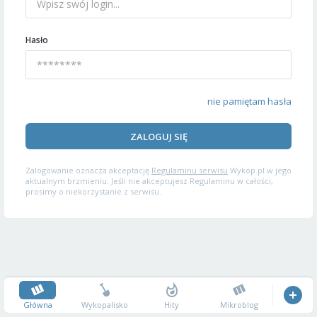
Hasło
nie pamiętam hasła
ZALOGUJ SIĘ
Zalogowanie oznacza akceptację
Regulaminu serwisu
Wykop.pl w jego
aktualnym brzmieniu. Jeśli nie akceptujesz Regulaminu w całości,
prosimy o niekorzystanie z serwisu.
Główna
Wykopalisko
Hity
Mikroblog