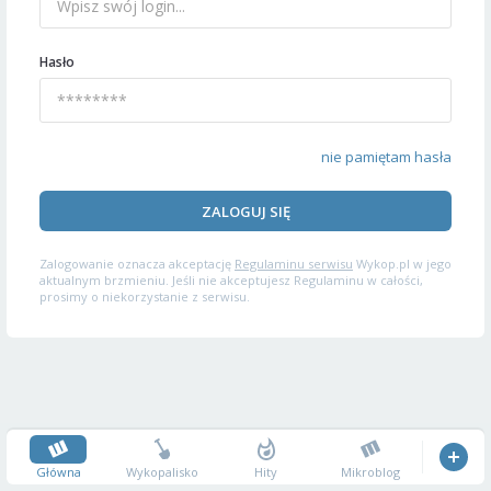
Hasło
nie pamiętam hasła
ZALOGUJ SIĘ
Zalogowanie oznacza akceptację
Regulaminu serwisu
Wykop.pl w jego
aktualnym brzmieniu. Jeśli nie akceptujesz Regulaminu w całości,
prosimy o niekorzystanie z serwisu.
Główna
Wykopalisko
Hity
Mikroblog