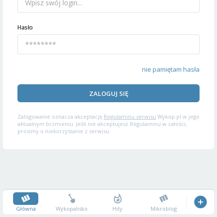
Hasło
nie pamiętam hasła
ZALOGUJ SIĘ
Zalogowanie oznacza akceptację
Regulaminu serwisu
Wykop.pl w jego
aktualnym brzmieniu. Jeśli nie akceptujesz Regulaminu w całości,
prosimy o niekorzystanie z serwisu.
Główna
Wykopalisko
Hity
Mikroblog