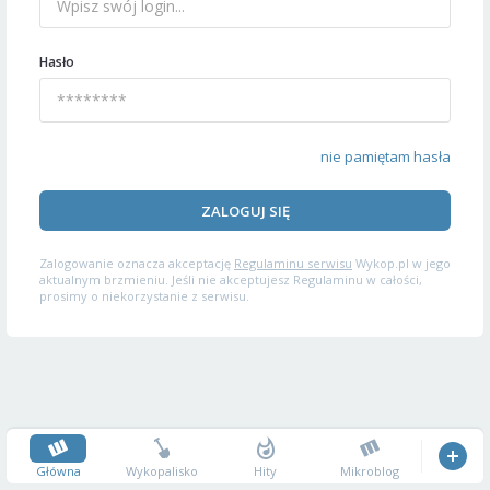
Hasło
nie pamiętam hasła
ZALOGUJ SIĘ
Zalogowanie oznacza akceptację
Regulaminu serwisu
Wykop.pl w jego
aktualnym brzmieniu. Jeśli nie akceptujesz Regulaminu w całości,
prosimy o niekorzystanie z serwisu.
Główna
Wykopalisko
Hity
Mikroblog