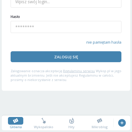
Hasło
nie pamiętam hasła
ZALOGUJ SIĘ
Zalogowanie oznacza akceptację
Regulaminu serwisu
Wykop.pl w jego
aktualnym brzmieniu. Jeśli nie akceptujesz Regulaminu w całości,
prosimy o niekorzystanie z serwisu.
Główna
Wykopalisko
Hity
Mikroblog