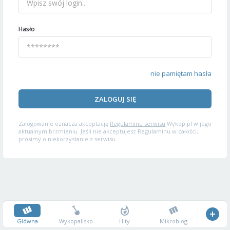
Hasło
nie pamiętam hasła
ZALOGUJ SIĘ
Zalogowanie oznacza akceptację
Regulaminu serwisu
Wykop.pl w jego
aktualnym brzmieniu. Jeśli nie akceptujesz Regulaminu w całości,
prosimy o niekorzystanie z serwisu.
Główna
Wykopalisko
Hity
Mikroblog