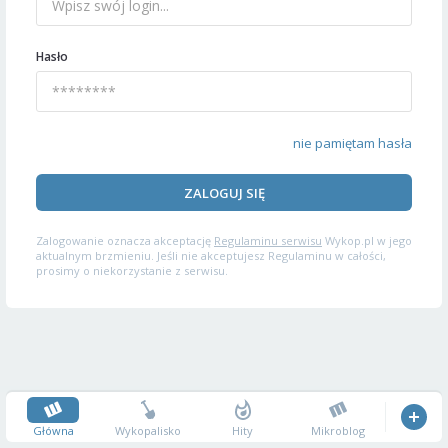
Hasło
nie pamiętam hasła
ZALOGUJ SIĘ
Zalogowanie oznacza akceptację
Regulaminu serwisu
Wykop.pl w jego
aktualnym brzmieniu. Jeśli nie akceptujesz Regulaminu w całości,
prosimy o niekorzystanie z serwisu.
Główna
Wykopalisko
Hity
Mikroblog