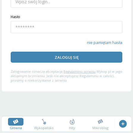
Hasło
nie pamiętam hasła
ZALOGUJ SIĘ
Zalogowanie oznacza akceptację
Regulaminu serwisu
Wykop.pl w jego
aktualnym brzmieniu. Jeśli nie akceptujesz Regulaminu w całości,
prosimy o niekorzystanie z serwisu.
Główna
Wykopalisko
Hity
Mikroblog