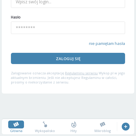
Hasło
nie pamiętam hasła
ZALOGUJ SIĘ
Zalogowanie oznacza akceptację
Regulaminu serwisu
Wykop.pl w jego
aktualnym brzmieniu. Jeśli nie akceptujesz Regulaminu w całości,
prosimy o niekorzystanie z serwisu.
Główna
Wykopalisko
Hity
Mikroblog