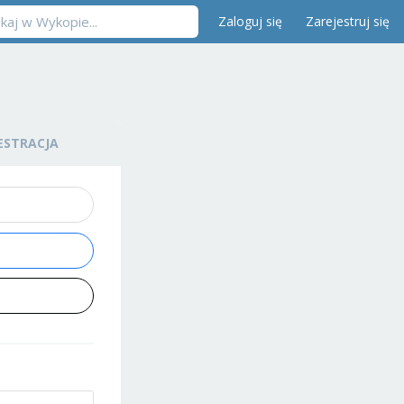
Zaloguj się
Zarejestruj się
ESTRACJA