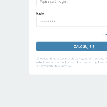
Hasło
ni
ZALOGUJ SIĘ
Zalogowanie oznacza akceptację
Regulaminu serwisu
W
aktualnym brzmieniu. Jeśli nie akceptujesz Regulaminu
o niekorzystanie z serwisu.