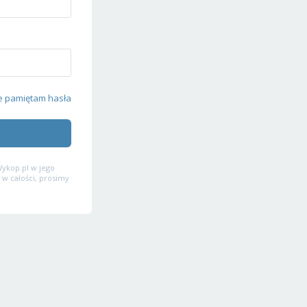
e pamiętam hasła
ykop.pl w jego
 w całości, prosimy