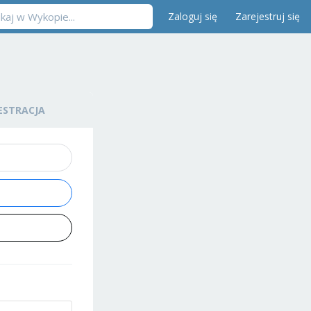
Zaloguj się
Zarejestruj się
ESTRACJA