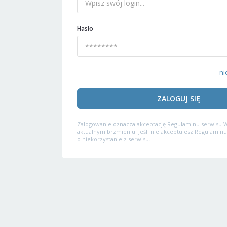
Hasło
ni
ZALOGUJ SIĘ
Zalogowanie oznacza akceptację
Regulaminu serwisu
W
aktualnym brzmieniu. Jeśli nie akceptujesz Regulaminu
o niekorzystanie z serwisu.