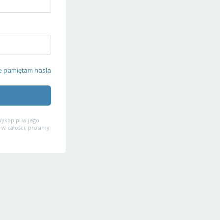
e pamiętam hasła
ykop.pl w jego
 w całości, prosimy