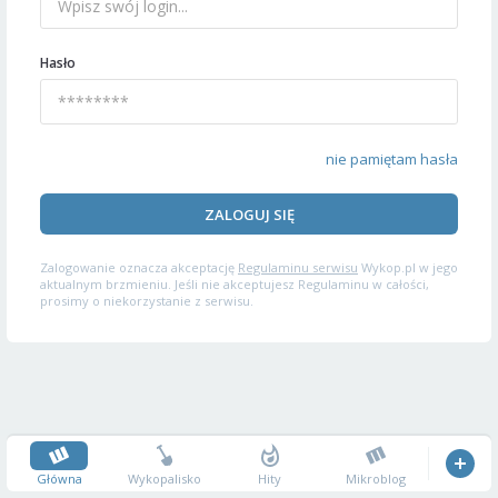
Hasło
nie pamiętam hasła
ZALOGUJ SIĘ
Zalogowanie oznacza akceptację
Regulaminu serwisu
Wykop.pl w jego
aktualnym brzmieniu. Jeśli nie akceptujesz Regulaminu w całości,
prosimy o niekorzystanie z serwisu.
Główna
Wykopalisko
Hity
Mikroblog