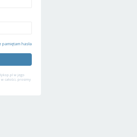
e pamiętam hasła
ykop.pl w jego
 w całości, prosimy