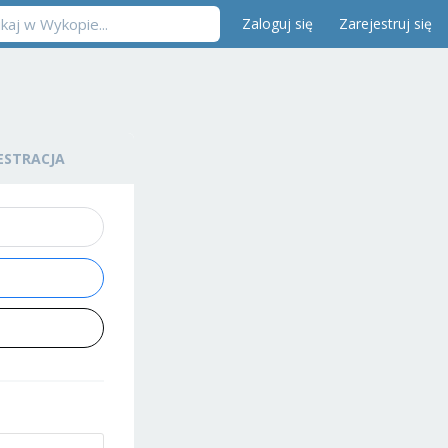
Zaloguj się
Zarejestruj się
ESTRACJA