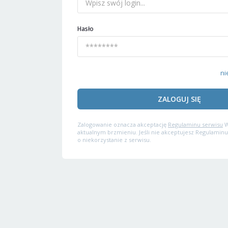
Hasło
ni
ZALOGUJ SIĘ
Zalogowanie oznacza akceptację
Regulaminu serwisu
W
aktualnym brzmieniu. Jeśli nie akceptujesz Regulaminu
o niekorzystanie z serwisu.