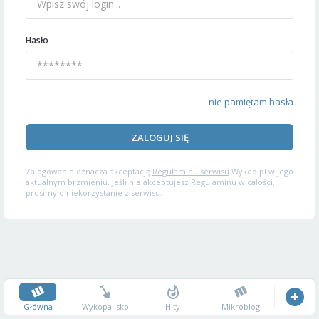
Hasło
nie pamiętam hasła
ZALOGUJ SIĘ
Zalogowanie oznacza akceptację
Regulaminu serwisu
Wykop.pl w jego
aktualnym brzmieniu. Jeśli nie akceptujesz Regulaminu w całości,
prosimy o niekorzystanie z serwisu.
Główna
Wykopalisko
Hity
Mikroblog