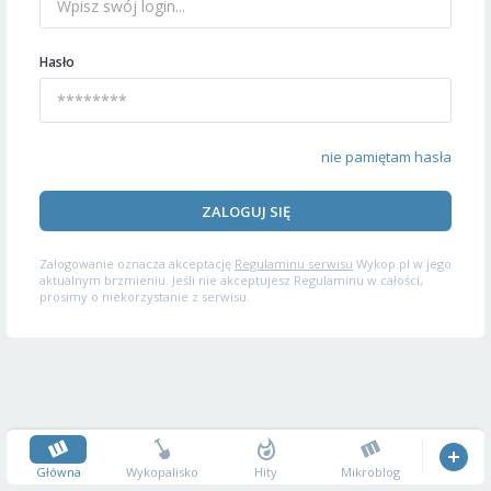
Hasło
nie pamiętam hasła
ZALOGUJ SIĘ
Zalogowanie oznacza akceptację
Regulaminu serwisu
Wykop.pl w jego
aktualnym brzmieniu. Jeśli nie akceptujesz Regulaminu w całości,
prosimy o niekorzystanie z serwisu.
Główna
Wykopalisko
Hity
Mikroblog