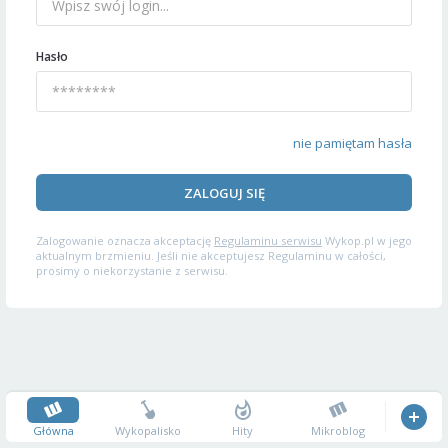
Hasło
nie pamiętam hasła
ZALOGUJ SIĘ
Zalogowanie oznacza akceptację
Regulaminu serwisu
Wykop.pl w jego
aktualnym brzmieniu. Jeśli nie akceptujesz Regulaminu w całości,
prosimy o niekorzystanie z serwisu.
Główna
Wykopalisko
Hity
Mikroblog