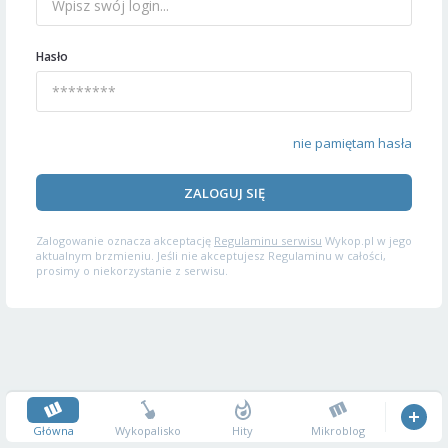
Hasło
nie pamiętam hasła
ZALOGUJ SIĘ
Zalogowanie oznacza akceptację
Regulaminu serwisu
Wykop.pl w jego
aktualnym brzmieniu. Jeśli nie akceptujesz Regulaminu w całości,
prosimy o niekorzystanie z serwisu.
Główna
Wykopalisko
Hity
Mikroblog