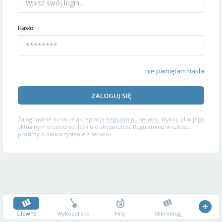
Hasło
nie pamiętam hasła
ZALOGUJ SIĘ
Zalogowanie oznacza akceptację
Regulaminu serwisu
Wykop.pl w jego
aktualnym brzmieniu. Jeśli nie akceptujesz Regulaminu w całości,
prosimy o niekorzystanie z serwisu.
Główna
Wykopalisko
Hity
Mikroblog